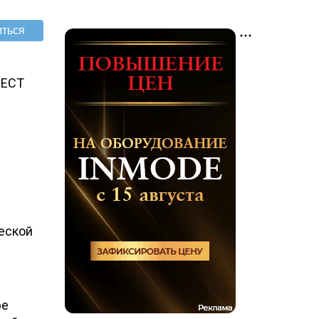
ВЕСТ
еской
ре