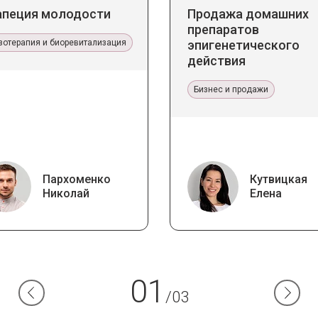
апеция молодости
Продажа домашних
препаратов
зотерапия и биоревитализация
эпигенетического
действия
Бизнес и продажи
Пархоменко
Кутвицкая
Николай
Елена
01
/03