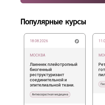
Популярные курсы
18.08.2026
11.
МОСКВА
МО
Лаеннек плейотропный
Ре
биогенный
гот
реструктуризант
пи
соединительной и
эпителиальной ткани.
Пи
Прикладное значение в
эстетической медицине
Антивозрастная медицина