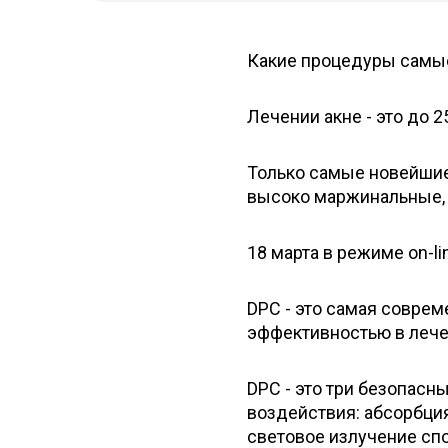
Какие процедуры самые
Лечении акне - это до 
Только самые новейшие 
высоко маржинальные,
18 марта в режиме on-l
DPC - это самая совре
эффективностью в лечен
DPC - это три безопас
воздействия: абсорбция
световое излучение сп