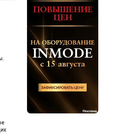
ы.
ые
щих