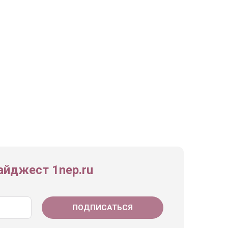
йджест 1nep.ru