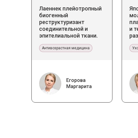
Лаеннек плейотропный
Яп
биогенный
мо
реструктуризант
пл
соединительной и
и т
эпителиальной ткани.
ра
Прикладное значение в
ст
эстетической медицине
Антивозрастная медицина
Ух
Егорова
Маргарита