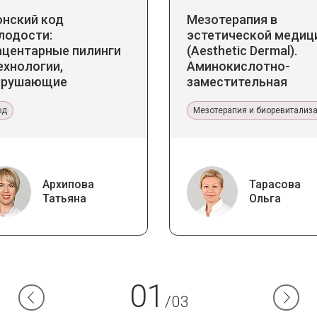
онский код
Мезотерапия в
лодости:
эстетической медиц
ацентарные пилинги
(Aesthetic Dermal).
ехнологии,
Аминокислотно-
зрушающие
заместительная
ереотипы
терапия Jalupro
од
Мезотерапия и биоревитализ
Архипова
Тарасова
Татьяна
Ольга
01
/03