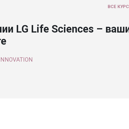
ВСЕ КУР
и LG Life Sciences – ваш
те
 INNOVATION