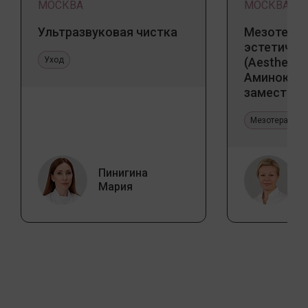
МОСКВА
МОСКВА
Ультразвуковая чистка
Мезотерап
эстетичес
Уход
(Aesthetic 
Аминокис
заместите
Jalupro
Мезотерапия 
Пинигина
Мария