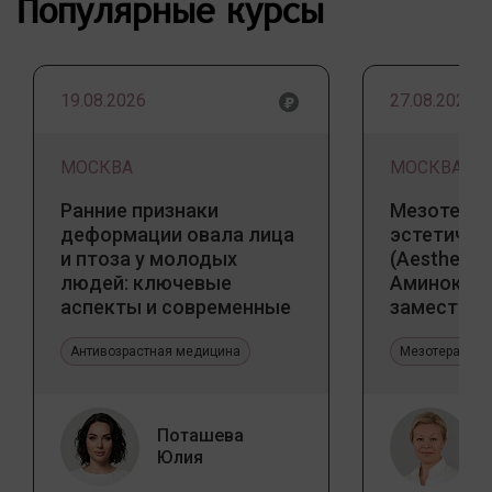
Популярные курсы
19.08.2026
27.08.2026
МОСКВА
МОСКВА
Ранние признаки
Мезотерап
деформации овала лица
эстетичес
и птоза у молодых
(Aesthetic 
людей: ключевые
Аминокис
аспекты и современные
заместите
тенденции
Jalupro
Антивозрастная медицина
Мезотерапия 
Поташева
Юлия