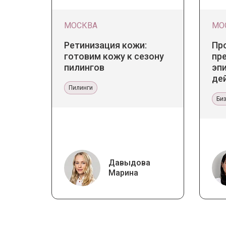
МОСКВА
МО
Ретинизация кожи:
Пр
готовим кожу к сезону
пр
пилингов
эп
де
Пилинги
Би
Давыдова
Марина