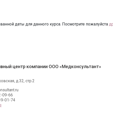
ванной даты для данного курса. Посмотрите пожалуйста
д
ивный центр компании ООО «Медконсультант»
овская, д.32, стр.2
sultant.ru
2-09-66
39-01-74
е