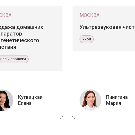
СКВА
МОСКВА
одажа домашних
Ультразвуковая чист
епаратов
игенетического
Уход
йствия
знес и продажи
Кутвицкая
Пинигина
Елена
Мария