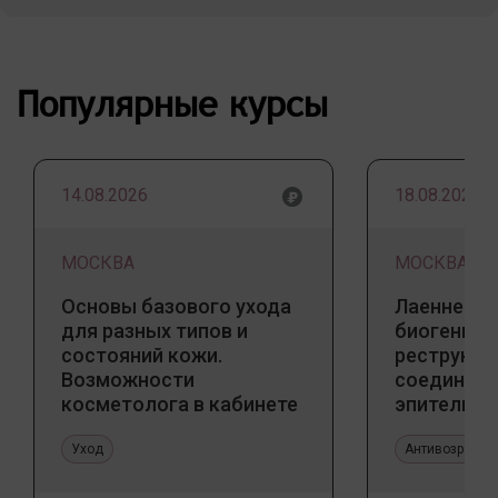
Популярные курсы
14.08.2026
18.08.2026
МОСКВА
МОСКВА
Основы базового ухода
Лаеннек п
для разных типов и
биогенны
состояний кожи.
реструкту
Возможности
соедините
косметолога в кабинете
эпителиал
и дома
Прикладно
Уход
эстетичес
Антивозрастн