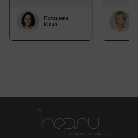
Поташева
Юлия