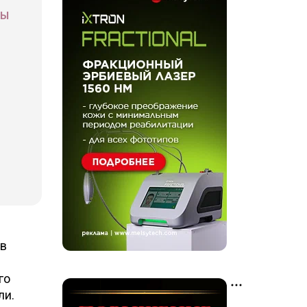
СЫ
 в
го
ли.