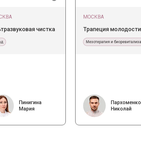
СКВА
МОСКВА
ьтразвуковая чистка
Трапеция молодости
од
Мезотерапия и биоревитализ
Пинигина
Пархоменко
Мария
Николай