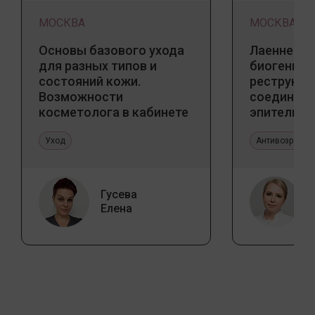
МОСКВА
МОСКВА
Основы базового ухода
Лаеннек п
для разных типов и
биогенны
состояний кожи.
реструкту
Возможности
соедините
косметолога в кабинете
эпителиал
и дома
Прикладно
Уход
эстетичес
Антивозрастн
Гусева
Елена