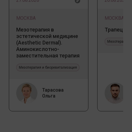
27.08.2026
26.08.2026
МОСКВА
МОСКВА
Мезотерапия в
Трапеция 
эстетической медицине
(Aesthetic Dermal).
Мезотерапия 
Аминокислотно-
заместительная терапия
Jalupro
Мезотерапия и биоревитализация
Тарасова
Ольга