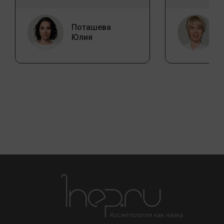
Поташева
Юлия