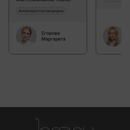
Прикладное значение в
эстетической медицине
Антивозрастная медицина
Егорова
Маргарита