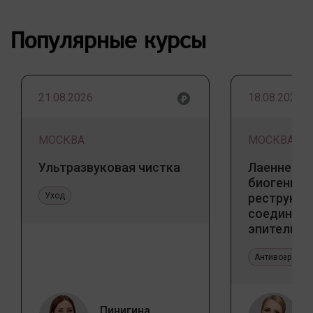
Популярные курсы
21.08.2026
18.08.2026
МОСКВА
МОСКВА
Ультразвуковая чистка
Лаеннек п
биогенны
Уход
реструкту
соедините
эпителиал
Прикладно
эстетичес
Антивозрастн
Пинигина