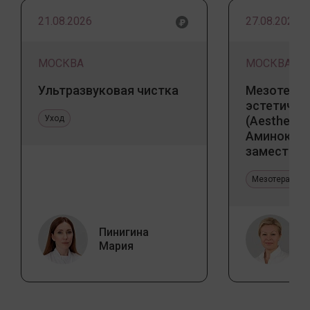
21.08.2026
27.08.2026
МОСКВА
МОСКВА
Ультразвуковая чистка
Мезотерап
эстетичес
Уход
(Aesthetic 
Аминокис
заместите
Jalupro
Мезотерапия 
Пинигина
Мария