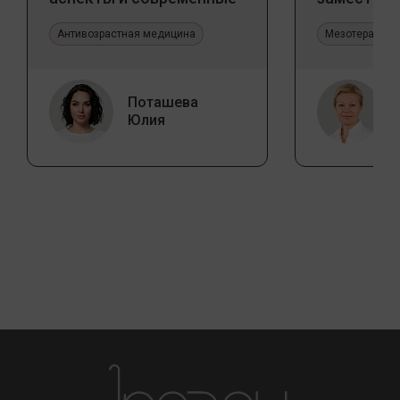
тенденции
Jalupro
Антивозрастная медицина
Мезотерапия 
Поташева
Юлия