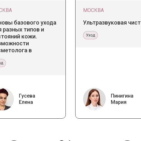
СКВА
МОСКВА
новы базового ухода
Ультразвуковая чист
 разных типов и
стояний кожи.
Уход
зможности
сметолога в
бинете и дома
од
Гусева
Пинигина
Елена
Мария