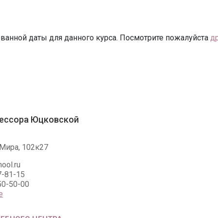
ванной даты для данного курса. Посмотрите пожалуйста
д
ессора Юцковской
Мира, 102к27
ool.ru
7-81-15
50-50-00
е