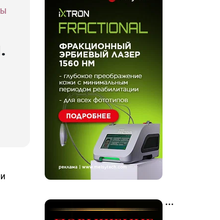
СЫ
.
ии