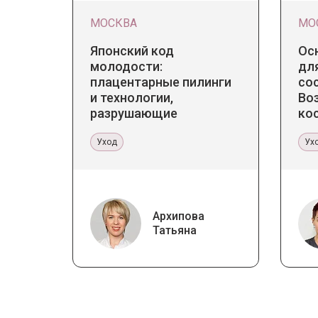
МОСКВА
МО
Японский код
Ос
молодости:
для
плацентарные пилинги
со
и технологии,
Во
разрушающие
ко
стереотипы
ка
Уход
Ух
Архипова
Татьяна