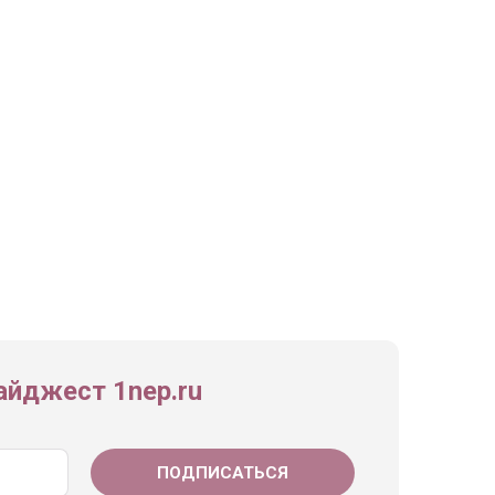
йджест 1nep.ru