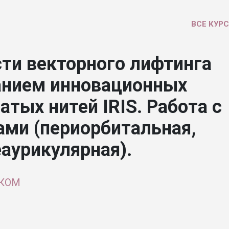
ВСЕ КУР
ти векторного лифтинга
анием инновационных
тых нитей IRIS. Работа с
ми (периорбитальная,
еаурикулярная).
ЭКОМ