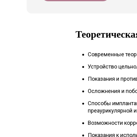
Теоретическа
Современные теори
Устройство цельнол
Показания и проти
Осложнения и побо
Способы имплантац
преаурикулярной и
Возможности корре
Показания к испол