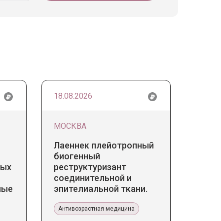
18.08.2026
МОСКВА
Лаеннек плейотропный
биогенный
дых
реструктуризант
соединительной и
ные
эпителиальной ткани.
Прикладное значение в
эстетической медицине
Антивозрастная медицина