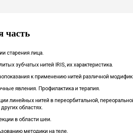
я часть
и старения лица.
итых зубчатых нитей IRIS, их характеристика.
вопоказания к применению нитей различной модифик
чные явления. Профилактика и терапия.
ии линейных нитей в переорбитальной, переорально
 других областях.
кции в области шеи.
ьзованию методики на теле.