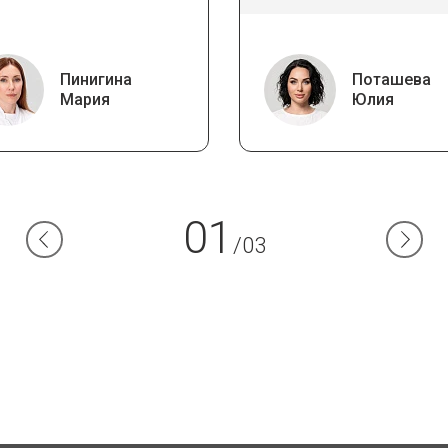
Пинигина
Поташева
Мария
Юлия
01
/03