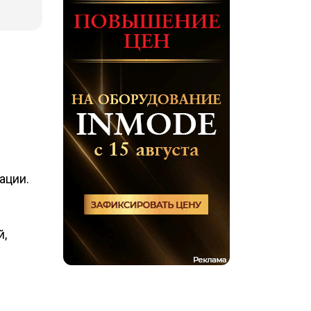
ации.
й,