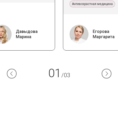
эстетической медиц
Антивозрастная медицина
Давыдова
Егорова
Марина
Маргарита
01
/03