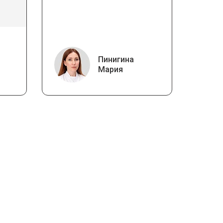
ине
Пинигина
Мария