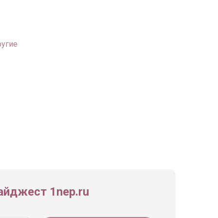
ругие
йджест 1nep.ru