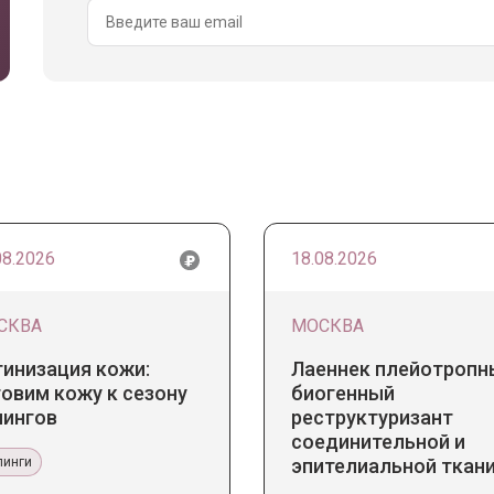
08.2026
18.08.2026
СКВА
МОСКВА
тинизация кожи:
Лаеннек плейотропн
овим кожу к сезону
биогенный
лингов
реструктуризант
соединительной и
линги
эпителиальной ткани
Прикладное значение