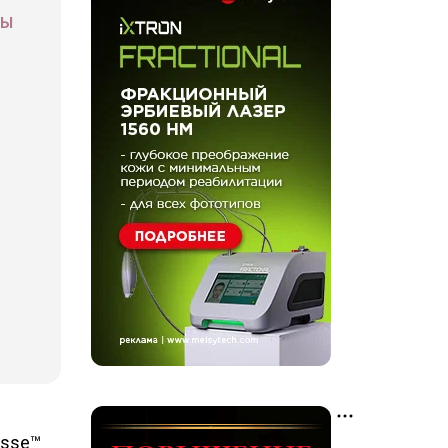
СЫ
esse™