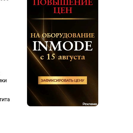
х
ики
тита