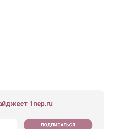
йджест 1nep.ru