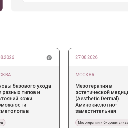
08.2026
27.08.2026
СКВА
МОСКВА
новы базового ухода
Мезотерапия в
 разных типов и
эстетической медиц
стояний кожи.
(Aesthetic Dermal).
зможности
Аминокислотно-
сметолога в
заместительная
бинете и дома
терапия Jalupro
од
Мезотерапия и биоревитализ