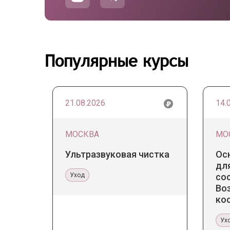
Популярные курсы
21.08.2026
14.
МОСКВА
МО
Ультразвуковая чистка
Ос
для
Уход
со
Во
ко
ка
Ух