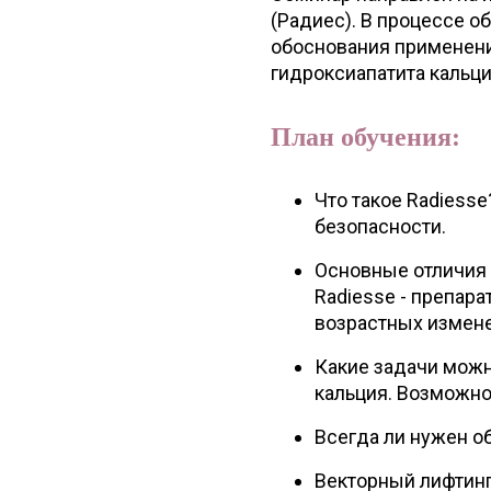
(Радиес). В процессе о
обоснования применени
гидроксиапатита кальци
План обучения:
Что такое Radiesse
безопасности.
Основные отличия 
Radiesse - препар
возрастных измен
Какие задачи можн
кальция. Возможно
Всегда ли нужен о
Векторный лифтинг