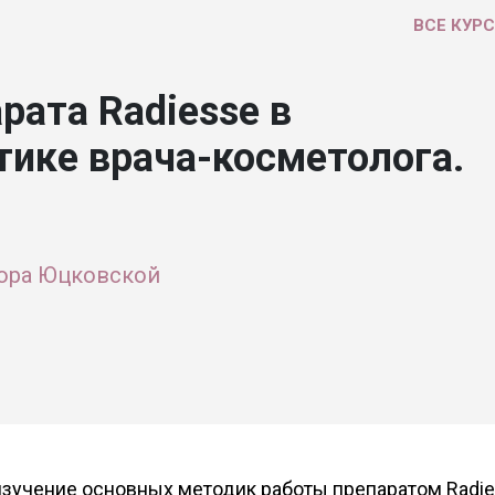
ВСЕ КУР
рата Radiesse в
тике врача-косметолога.
ора Юцковской
изучение основных методик работы препаратом Radi