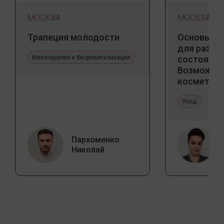
МОСКВА
МОСКВА
Трапеция молодости
Основы ба
для разны
Мезотерапия и биоревитализация
состояний
Возможно
косметоло
и дома
Уход
Пархоменко
Николай