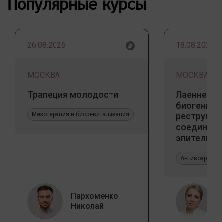
Популярные курсы
26.08.2026
18.08.2026
МОСКВА
МОСКВА
Трапеция молодости
Лаеннек п
биогенны
Мезотерапия и биоревитализация
реструкту
соедините
эпителиал
Прикладно
эстетичес
Антивозрастн
Пархоменко
Николай