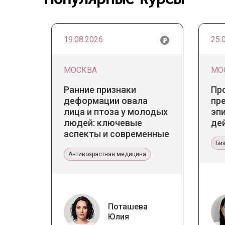
19.08.2026
25.
МОСКВА
МО
Ранние признаки
Пр
деформации овала
пр
лица и птоза у молодых
эп
людей: ключевые
де
аспекты и современные
тенденции
Би
Антивозрастная медицина
Поташева
Юлия