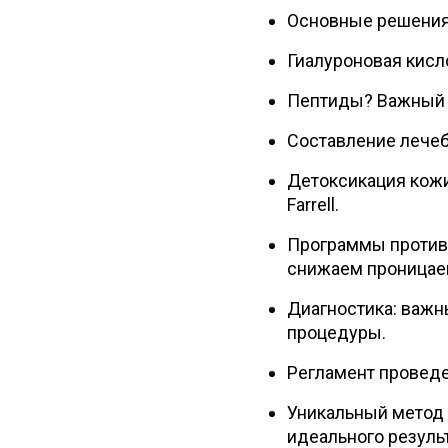
Основные решения д
Гиалуроновая кисло
Пептиды? Важный ко
Составление лечеб
Детоксикация кожи
Farrell.
Программы противо
снижаем проницае
Диагностика: важн
процедуры.
Регламент проведе
Уникальный метод 
идеального результ