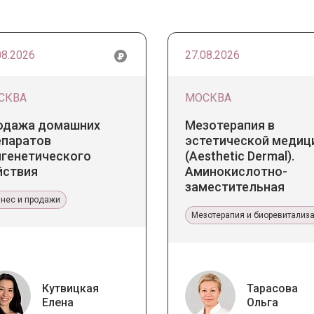
08.2026
27.08.2026
СКВА
МОСКВА
одажа домашних
Мезотерапия в
епаратов
эстетической медиц
игенетического
(Aesthetic Dermal).
йствия
Аминокислотно-
заместительная
знес и продажи
терапия Jalupro
Мезотерапия и биоревитализ
Кутвицкая
Тарасова
Елена
Ольга