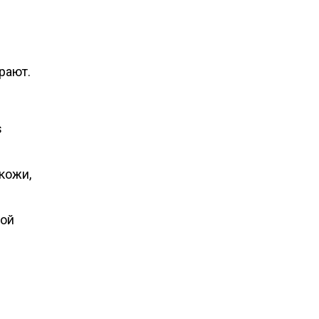
рают.
s
кожи,
кой