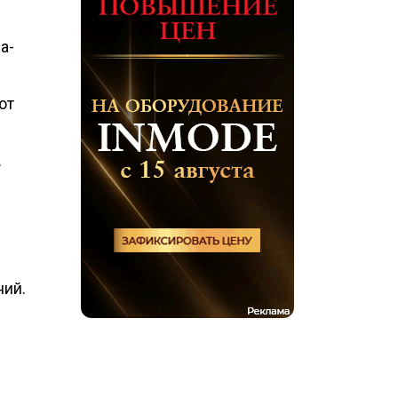
а-
ют
.
ний.