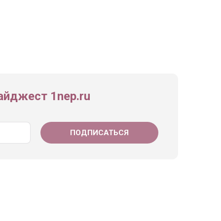
йджест 1nep.ru