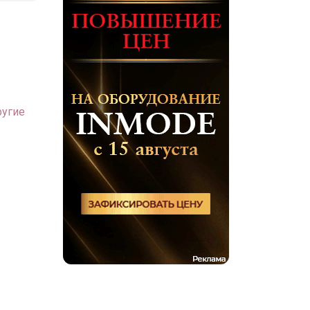
ругие