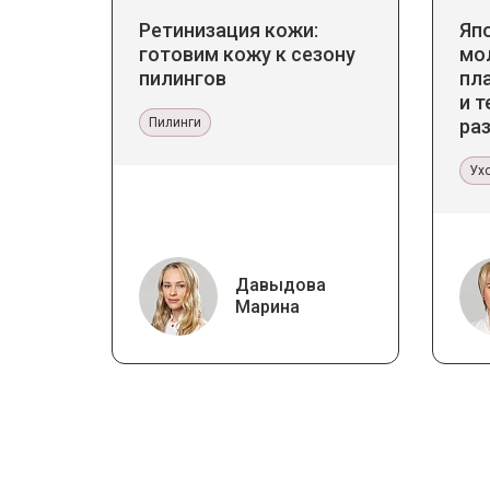
Ретинизация кожи:
Яп
готовим кожу к сезону
мо
пилингов
пл
и т
Пилинги
ра
ст
Ух
Давыдова
Марина