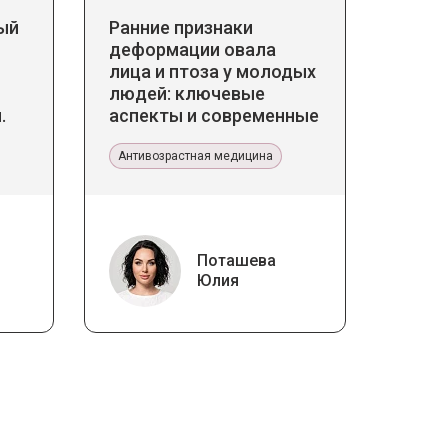
ый
Ранние признаки
деформации овала
лица и птоза у молодых
людей: ключевые
.
аспекты и современные
 в
тенденции
ине
Антивозрастная медицина
Поташева
Юлия