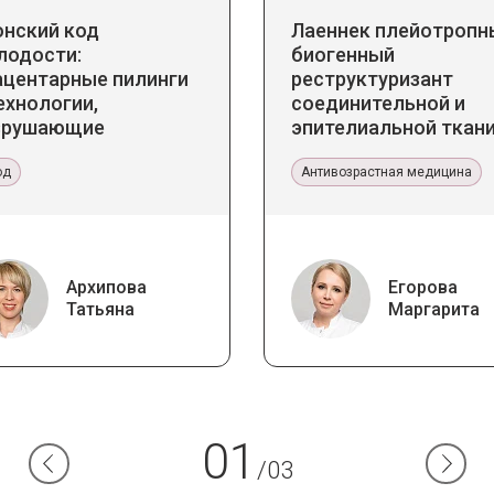
онский код
Лаеннек плейотропн
лодости:
биогенный
ацентарные пилинги
реструктуризант
ехнологии,
соединительной и
зрушающие
эпителиальной ткани
ереотипы
Прикладное значение
од
эстетической медиц
Антивозрастная медицина
Архипова
Егорова
Татьяна
Маргарита
01
/03