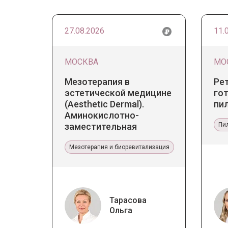
27.08.2026
11.
МОСКВА
МО
Мезотерапия в
Ре
эстетической медицине
гот
(Aesthetic Dermal).
пи
Аминокислотно-
заместительная
Пи
терапия Jalupro
Мезотерапия и биоревитализация
Тарасова
Ольга