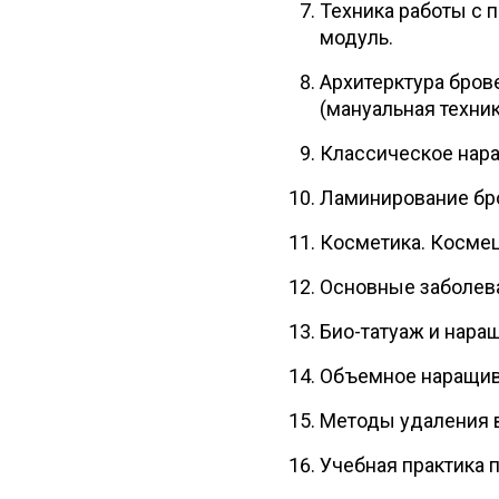
Техника работы с 
модуль.
Архитерктура брове
(мануальная техник
Классическое нара
Ламинирование бро
Косметика. Космец
Основные заболева
Био-татуаж и нара
Объемное наращив
Методы удаления в
Учебная практика п