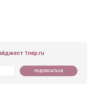
йджест 1nep.ru