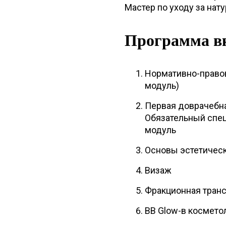
Мастер по уходу за нат
Программа в
Нормативно-правов
модуль)
Первая доврачебна
Обязательный спец
модуль
Основы эстетическ
Визаж
Фракционная транс
BB Glow-в космето