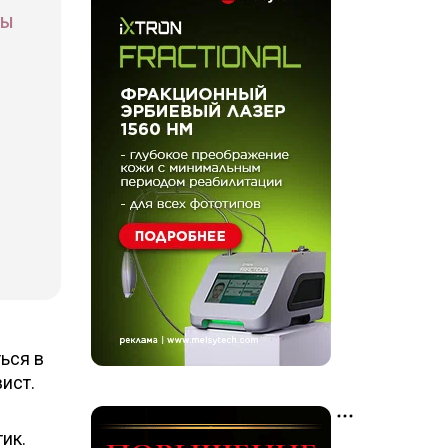
СЫ
ься в
ист.
ик.