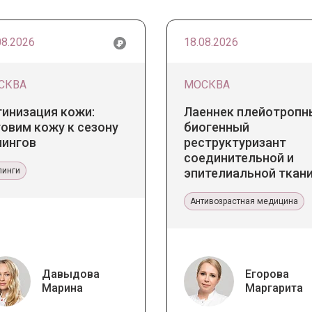
08.2026
18.08.2026
СКВА
МОСКВА
тинизация кожи:
Лаеннек плейотропн
овим кожу к сезону
биогенный
лингов
реструктуризант
соединительной и
линги
эпителиальной ткани
Прикладное значение
эстетической медиц
Антивозрастная медицина
Давыдова
Егорова
Марина
Маргарита