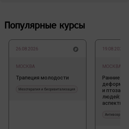
Популярные курсы
26.08.2026
19.08.2026
МОСКВА
МОСКВА
Трапеция молодости
Ранние пр
деформаци
Мезотерапия и биоревитализация
и птоза у
людей: к
аспекты и
тенденции
Антивозрастн