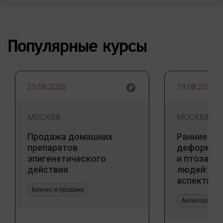
Популярные курсы
25.08.2026
19.08.2026
МОСКВА
МОСКВА
Продажа домашних
Ранние пр
препаратов
деформаци
эпигенетического
и птоза у
действия
людей: к
аспекты и
Бизнес и продажи
тенденции
Антивозрастн