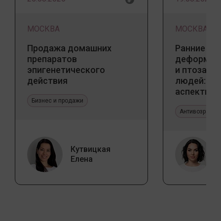
МОСКВА
МОСКВА
Продажа домашних
Ранние пр
препаратов
деформаци
эпигенетического
и птоза у
действия
людей: к
аспекты и
Бизнес и продажи
тенденции
Антивозрастн
Кутвицкая
Елена