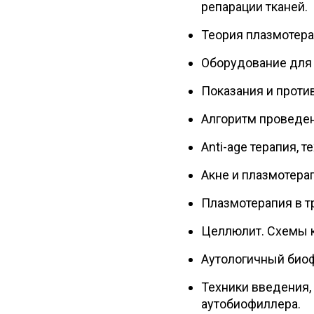
репарации тканей.
Теория плазмотера
Оборудование для
Показания и проти
Алгоритм проведе
Anti-age терапия, 
Акне и плазмотера
Плазмотерапия в т
Целлюлит. Схемы к
Аутологичный биоф
Техники введения,
аутобиофиллера.