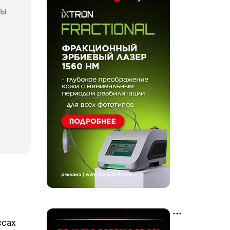
СЫ
ссах