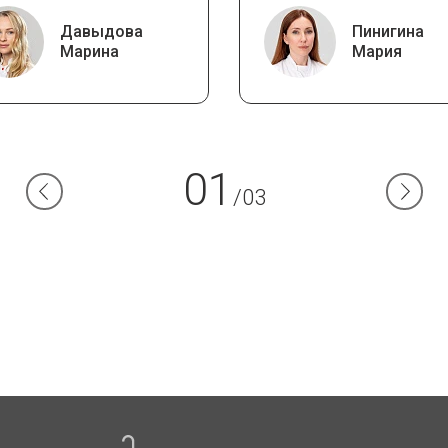
Давыдова
Пинигина
Марина
Мария
01
/03