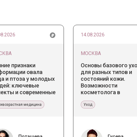
08.2026
14.08.2026
СКВА
МОСКВА
нние признаки
Основы базового ух
формации овала
для разных типов и
а и птоза у молодых
состояний кожи.
дей: ключевые
Возможности
пекты и современные
косметолога в
нденции
кабинете и дома
тивозрастная медицина
Уход
Поташева
Гусева