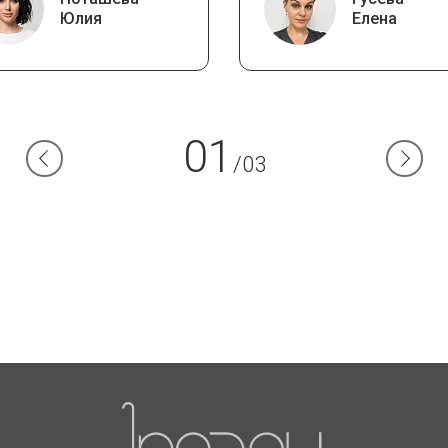
Юлия
Елена
01
/03