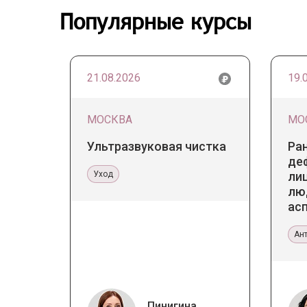
Популярные курсы
21.08.2026
19.
МОСКВА
МО
Ультразвуковая чистка
Ра
де
Уход
лиц
лю
ас
те
Ан
Пинигина