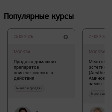
Популярные курсы
25.08.2026
27.08.2026
МОСКВА
МОСКВА
Продажа домашних
Мезотерап
препаратов
эстетичес
эпигенетического
(Aesthetic 
действия
Аминокис
заместите
Бизнес и продажи
Jalupro
Мезотерапия 