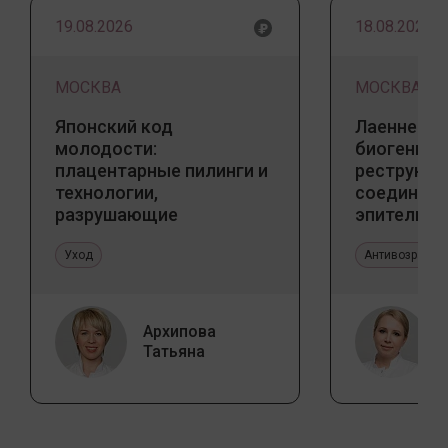
19.08.2026
18.08.2026
МОСКВА
МОСКВА
Японский код
Лаеннек п
молодости:
биогенны
плацентарные пилинги и
реструкту
технологии,
соедините
разрушающие
эпителиал
стереотипы
Прикладно
Уход
эстетичес
Антивозрастн
Архипова
Татьяна