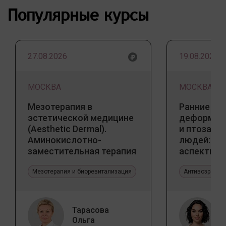
Популярные курсы
27.08.2026
19.08.2026
МОСКВА
МОСКВА
Мезотерапия в
Ранние пр
эстетической медицине
деформаци
(Aesthetic Dermal).
и птоза у
Аминокислотно-
людей: к
заместительная терапия
аспекты и
Jalupro
тенденции
Мезотерапия и биоревитализация
Антивозрастн
Тарасова
Ольга