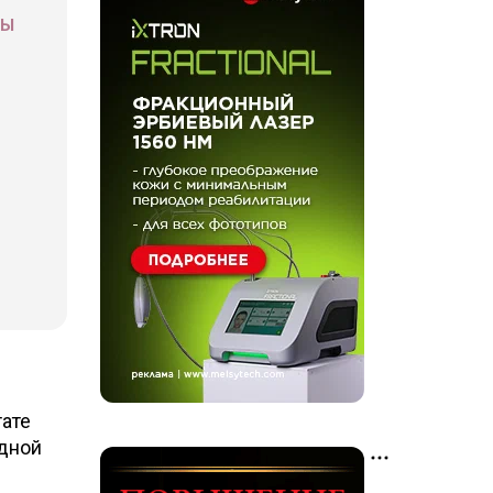
СЫ
тате
одной