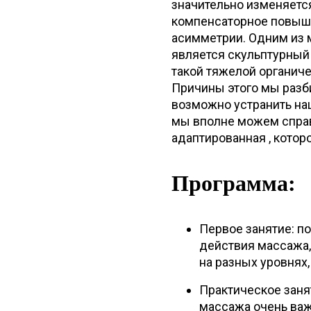
значительно изменяетс
компенсаторное повыше
асимметрии. Одним из м
является скульптурный 
такой тяжелой органич
Причины этого мы разб
возможно устранить наш
мы вполне можем справ
адаптированная , кото
Программа:
Первое занятие: п
действия массажа,
на разных уровнях,
Практическое занят
массажа очень важ