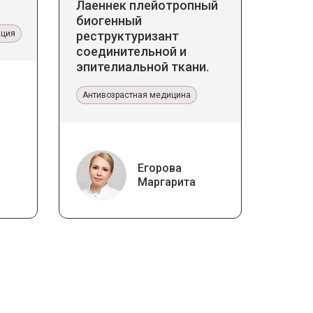
Лаеннек плейотропный
биогенный
ация
реструктуризант
соединительной и
эпителиальной ткани.
Прикладное значение в
эстетической медицине
Антивозрастная медицина
Егорова
Маргарита