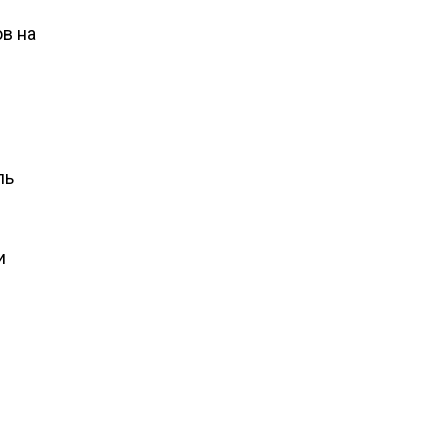
в на
ль
и