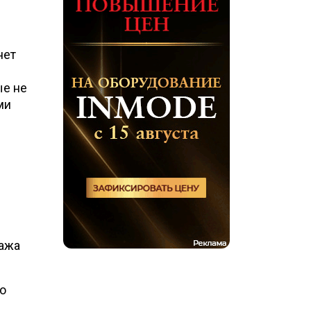
нет
ые не
ми
сажа
го