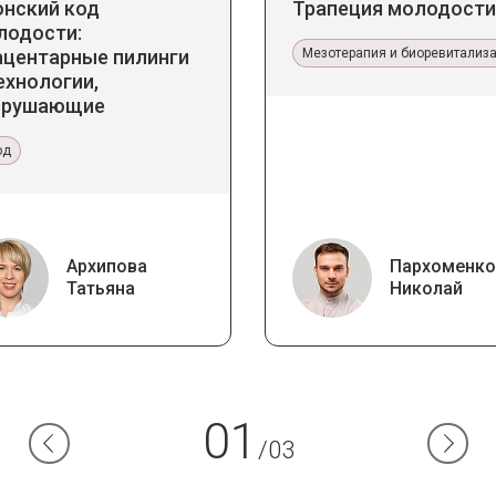
онский код
Трапеция молодости
лодости:
ацентарные пилинги
Мезотерапия и биоревитализ
ехнологии,
зрушающие
ереотипы
од
Архипова
Пархоменко
Татьяна
Николай
01
/03