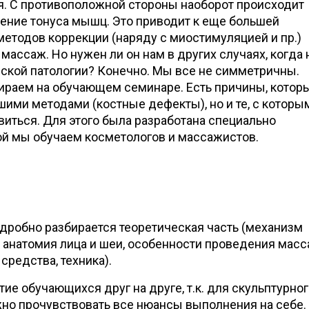
я. С противоположной стороны наоборот происходит
ние тонуса мышц. Это приводит к еще большей
етодов коррекции (наряду с миостимуляцией и пр.)
массаж. Но нужен ли он нам в других случаях, когда 
еской патологии? Конечно. Мы все не симметричны.
ираем на обучающем семинаре. Есть причины, котор
ими методами (костные дефекты), но и те, с которы
иться. Для этого была разработана специально
рой мы обучаем косметологов и массажистов.
одробно разбирается теоретическая часть (механизм
 анатомия лица и шеи, особенности проведения мас
 средства, техника).
ие обучающихся друг на друге, т.к. для скульптурно
но прочувствовать все нюансы выполнения на себе.