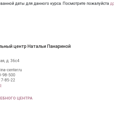
ванной даты для данного курса. Посмотрите пожалуйста
д
льный центр Натальи Панариной
ая, д. 36с4
ina-center.ru
8-98-500
17-85-22
е
ЧЕБНОГО ЦЕНТРА