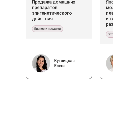
Продажа домашних
Яп
препаратов
мо
эпигенетического
пл
действия
и т
ра
Бизнес и продажи
ст
Ух
Кутвицкая
Елена