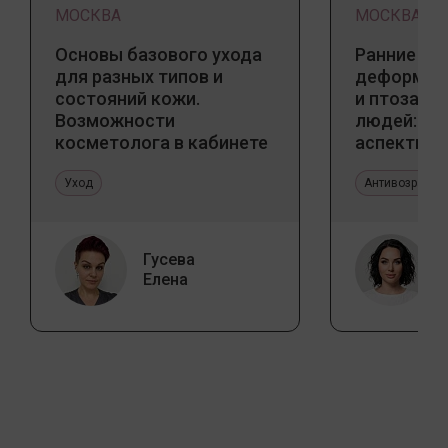
МОСКВА
МОСКВА
Основы базового ухода
Ранние пр
для разных типов и
деформаци
состояний кожи.
и птоза у
Возможности
людей: к
косметолога в кабинете
аспекты и
и дома
тенденции
Уход
Антивозрастн
Гусева
Елена