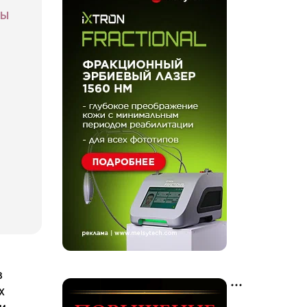
СЫ
в
х