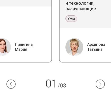
и технологии,
разрушающие
стереотипы
Уход
Пинигина
Архипова
Мария
Татьяна
01
/03