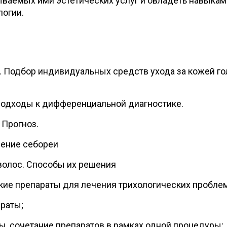
ываемых ими эстетических услуг и овладеть навыкам
логии.
. Подбор индивидуальных средств ухода за кожей г
подходы к дифференциальной диагностике.
 Прогноз.
чение себореи
волос. Способы их решения
ие препараты для лечения трихологических проблем
раты;
, сочетание препаратов в рамках одной процедуры;