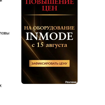
и
оловы
: