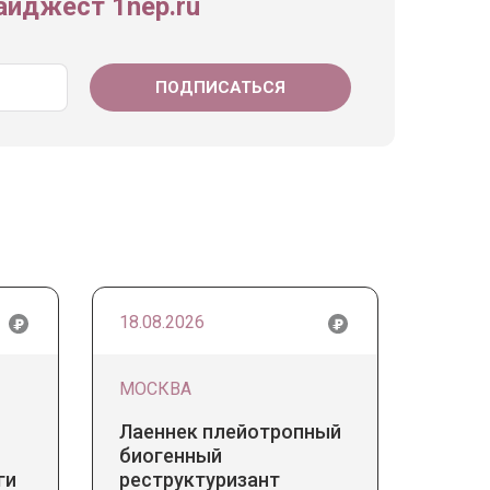
йджест 1nep.ru
18.08.2026
МОСКВА
Лаеннек плейотропный
биогенный
ги
реструктуризант