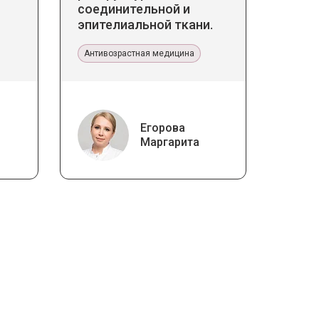
соединительной и
эпителиальной ткани.
Прикладное значение в
эстетической медицине
Антивозрастная медицина
Егорова
Маргарита