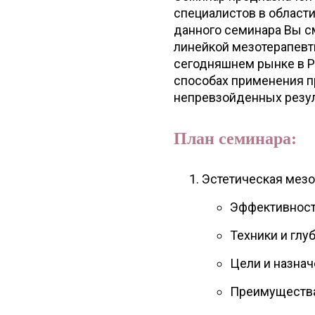
специалистов в област
данного семинара Вы с
линейкой мезотерапевти
сегодняшнем рынке в Р
способах применения п
непревзойденных резул
План семинара:
Эстетическая мезо
Эффективнос
Техники и глу
Цели и назнач
Преимущества