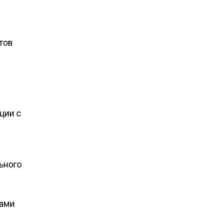
тов
ции с
ьного
ками