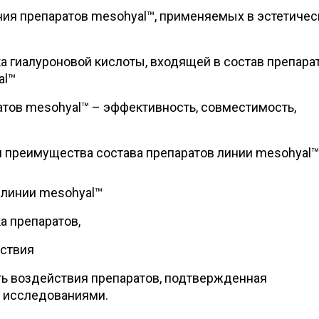
ия препаратов mesohyal™, применяемых в эстетичес
а гиалуроновой кислоты, входящей в состав препара
al™
тов mesohyal™ – эффективность, совместимость,
и преимущества состава препаратов линии mesohyal™
 линии mesohyal™
а препаратов,
ствия
ь воздействия препаратов, подтвержденная
 исследованиями.