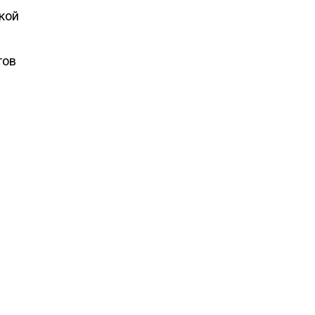
кой
тов