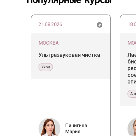
21.08.2026
18.
МОСКВА
МО
Ультразвуковая чистка
Ла
би
Уход
ре
со
эпи
Пр
эс
Ан
Пинигина
Мария