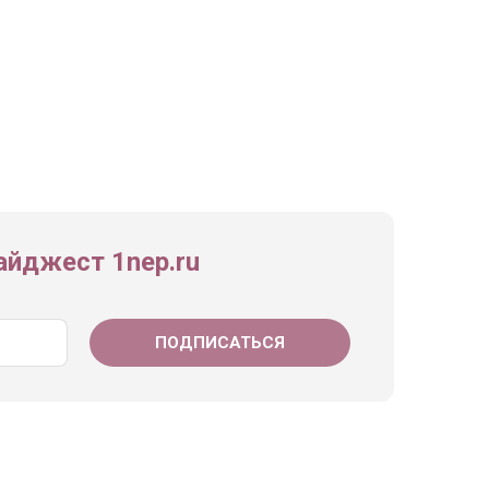
йджест 1nep.ru