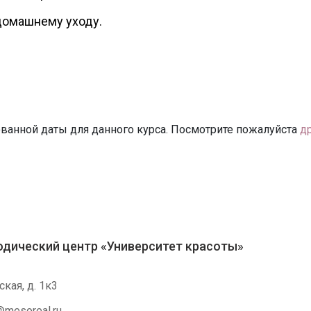
домашнему уходу.
ванной даты для данного курса. Посмотрите пожалуйста
д
дический центр «Университет красоты»
кая, д. 1к3
@mesoreal.ru