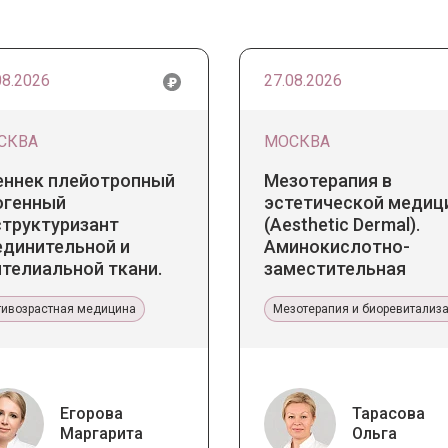
08.2026
27.08.2026
СКВА
МОСКВА
еннек плейотропный
Мезотерапия в
огенный
эстетической медиц
структуризант
(Aesthetic Dermal).
единительной и
Аминокислотно-
телиальной ткани.
заместительная
икладное значение в
терапия Jalupro
тетической медицине
тивозрастная медицина
Мезотерапия и биоревитализ
Егорова
Тарасова
Маргарита
Ольга