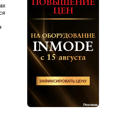
ах
ся
и