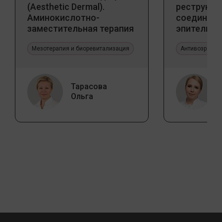
(Aesthetic Dermal).
реструкту
Аминокислотно-
соедините
заместительная терапия
эпителиал
Jalupro
Прикладно
Мезотерапия и биоревитализация
эстетичес
Антивозрастн
Тарасова
Ольга