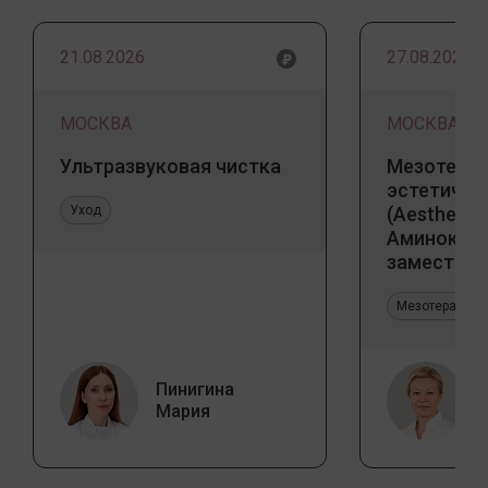
21.08.2026
27.08.2026
МОСКВА
МОСКВА
Ультразвуковая чистка
Мезотерап
эстетичес
Уход
(Aesthetic 
Аминокис
заместите
Jalupro
Мезотерапия 
Пинигина
Мария