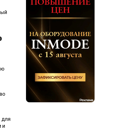
ный
o
ую
во
 для
 и