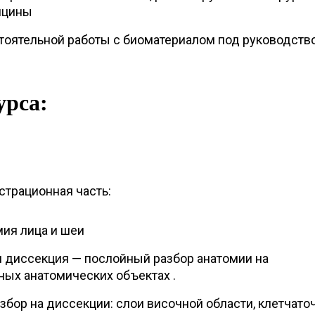
ицины
тоятельной работы с биоматериалом под руководств
урса:
страционная часть:
ия лица и шеи
я диссекция — послойный разбор анатомии на
ых анатомических объектах .
бор на диссекции: слои височной области, клетчат