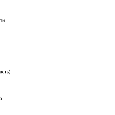
сти
асть).
р