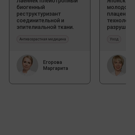
Лаеннек плейотропный
Японский 
биогенный
молодости
реструктуризант
плацентар
соединительной и
технологи
эпителиальной ткани.
разрушаю
Прикладное значение в
стереоти
эстетической медицине
Антивозрастная медицина
Уход
Егорова
Маргарита