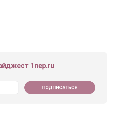
йджест 1nep.ru