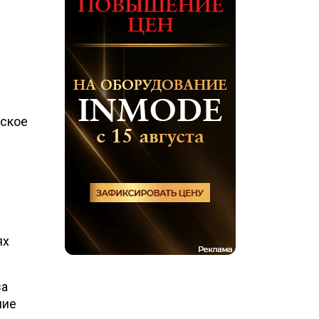
ы
еское
ях
за
ние