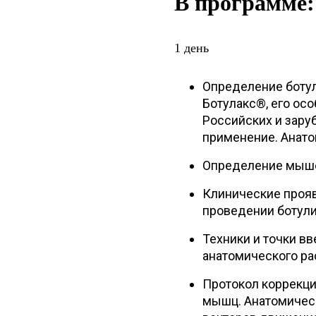
В программе:
1 день
Определение ботул
Ботулакс®, его ос
Российских и зару
применение. Анато
Определение мышеч
Клинические прояв
проведении ботули
Техники и точки в
анатомического р
Протокол коррекци
мышц. Анатомичес