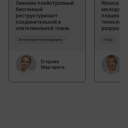
Лаеннек плейотропный
Японский 
биогенный
молодости
реструктуризант
плацентар
соединительной и
технологи
эпителиальной ткани.
разрушаю
Прикладное значение в
стереоти
эстетической медицине
Антивозрастная медицина
Уход
Егорова
Маргарита