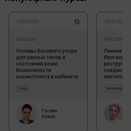
14.08.2026
18.08.2026
МОСКВА
МОСКВА
Основы базового ухода
Лаеннек п
для разных типов и
биогенны
состояний кожи.
реструкту
Возможности
соедините
косметолога в кабинете
эпителиал
и дома
Прикладно
Уход
эстетичес
Антивозрастн
Гусева
Елена