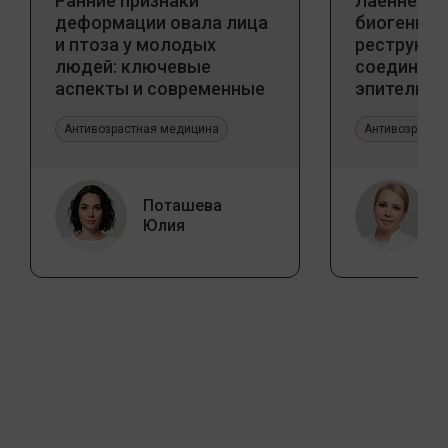
Ранние признаки
Лаеннек п
деформации овала лица
биогенны
и птоза у молодых
реструкту
людей: ключевые
соедините
аспекты и современные
эпителиал
тенденции
Прикладно
Антивозрастная медицина
эстетичес
Антивозрастн
Поташева
Юлия