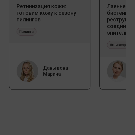
Ретинизация кожи:
Лаеннек п
готовим кожу к сезону
биогенны
пилингов
реструкту
соедините
Пилинги
эпителиал
Прикладно
эстетичес
Антивозрастн
Давыдова
Марина