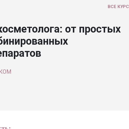
ВСЕ КУР
косметолога: от простых
мбинированных
епаратов
ЭКОМ
сть: