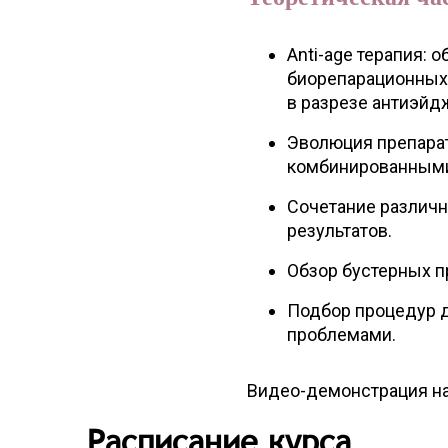
Anti-age терапия:
биорепарационных 
в разрезе антиэйдж
Эволюция препарат
комбинированными
Сочетание различ
результатов.
Обзор бустерных п
Подбор процедур 
проблемами.
Видео-демонстрация н
Расписание курса