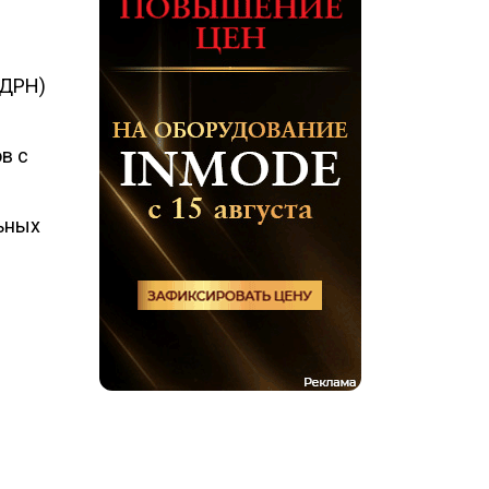
ПДРН)
в с
ьных