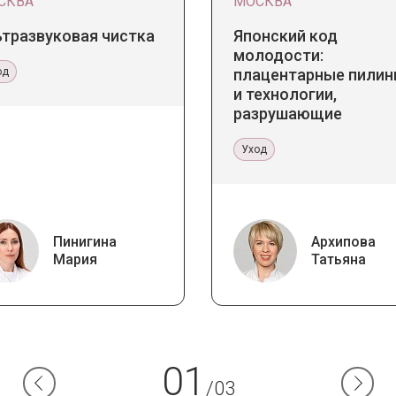
СКВА
МОСКВА
ьтразвуковая чистка
Японский код
молодости:
од
плацентарные пилин
и технологии,
разрушающие
стереотипы
Уход
Пинигина
Архипова
Мария
Татьяна
01
/03