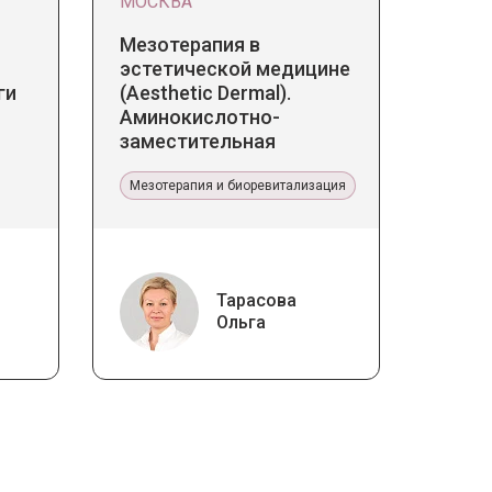
МОСКВА
Мезотерапия в
эстетической медицине
ги
(Aesthetic Dermal).
Аминокислотно-
заместительная
терапия Jalupro
Мезотерапия и биоревитализация
Тарасова
Ольга