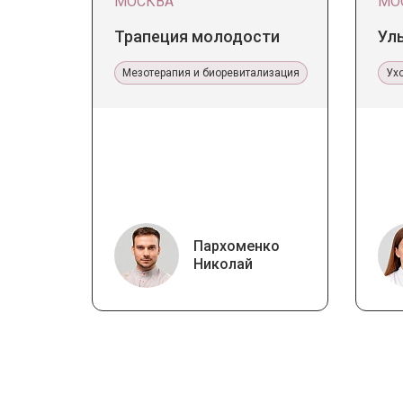
МОСКВА
МО
Трапеция молодости
Ул
Мезотерапия и биоревитализация
Ух
Пархоменко
Николай