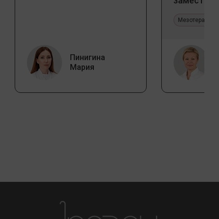
заместите
Jalupro
Мезотерапия 
Пинигина
Мария