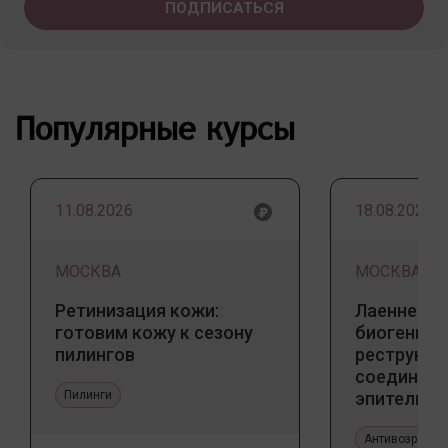
Популярные курсы
11.08.2026
18.08.2026
МОСКВА
МОСКВА
Ретинизация кожи:
Лаеннек п
готовим кожу к сезону
биогенны
пилингов
реструкту
соедините
Пилинги
эпителиал
Прикладно
эстетичес
Антивозрастн